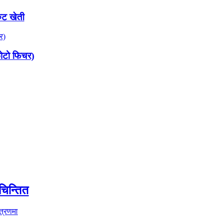
रुट खेती
(फोटो फिचर)
चिन्तित