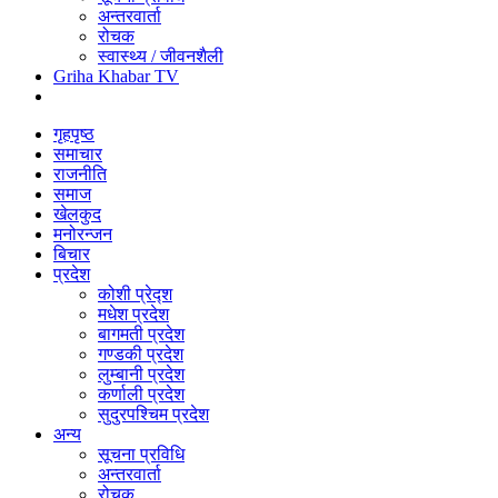
अन्तरवार्ता
रोचक
स्वास्थ्य / जीवनशैली
Griha Khabar TV
गृहपृष्ठ
समाचार
राजनीति
समाज
खेलकुद
मनोरन्जन
बिचार
प्रदेश
कोशी प्रेद्श
मधेश प्रदेश
बागमती प्रदेश
गण्डकी प्रदेश
लुम्बानी प्रदेश
कर्णाली प्रदेश
सुदुरपश्चिम प्रदेश
अन्य
सूचना प्रविधि
अन्तरवार्ता
रोचक