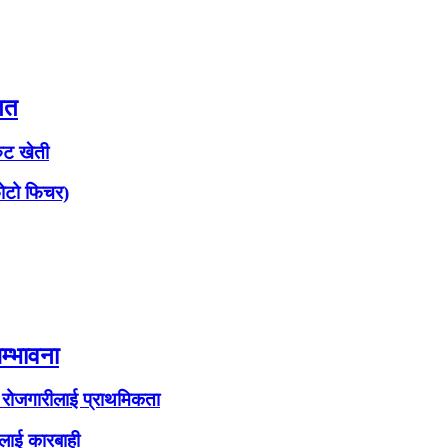
ित
रुट खेती
(फोटो फिचर)
म्भावना
र रोजगारीलाई प्राथमिकता
एलाई कारबाही