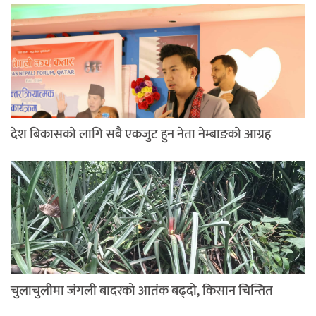
देश बिकासकाे लागि सबै एकजुट हुन नेता नेम्बाङकाे आग्रह
चुलाचुलीमा जंगली बादरको आतंक बढ्दो, किसान चिन्तित