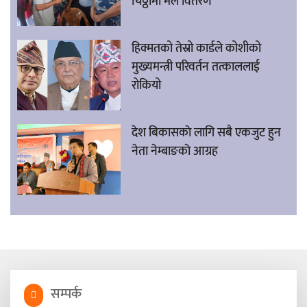
चिठ्ठामा मल वितरण
हिक्मतको तेस्रो कार्डले कोशीको
मुख्यमन्त्री परिवर्तन तत्काललाई
रोकियो
देश बिकासकाे लागि सबै एकजुट हुन
नेता नेम्बाङकाे आग्रह
सम्पर्क