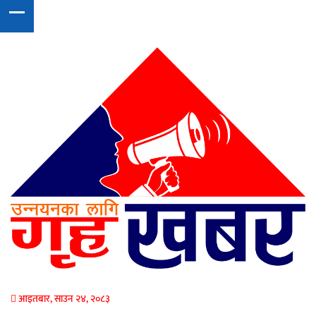
आइतबार, साउन २४, २०८३