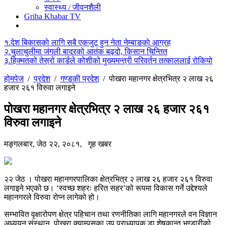
स्वास्थ्य / जीवनशैली
Griha Khabar TV
१.
देश बिकासकाे लागि सबै एकजुट हुन नेता नेम्बाङकाे आग्रह
२.
चुलाचुलीमा जंगली बादरको आतंक बढ्दो, किसान चिन्तित
३.
हिक्मतको तेस्रो कार्डले कोशीको मुख्यमन्त्री परिवर्तन तत्काललाई रोकियो
होमपेज
/
प्रदेश
/
गण्डकी प्रदेश
/
पोखरा महानगर क्षेत्रभित्र २ लाख २६
हजार २६१ विरुवा लगाइने
पोखरा महानगर क्षेत्रभित्र २ लाख २६ हजार २६१
विरुवा लगाइने
मङ्गलबार, जेठ २२, २०८१,
गृह खबर
२२ जेठ । पोखरा महानगरपालिका क्षेत्रभित्र २ लाख २६ हजार २६१ विरुवा
लगाइने भएको छ। ‘स्वच्छ शहरः हरित सहर’को रूपमा विकास गर्ने उद्देश्यले
महानगरले विरुवा रोप्न लागेको हो।
सम्भावित वृक्षारोपण क्षेत्र पहिचान तथा रणनीतिका लागि महानगरले वन विज्ञान
अध्ययन संस्थान, पोखरा क्याम्पसका उप प्राध्यापक डा.शेषकान्त भण्डारीको