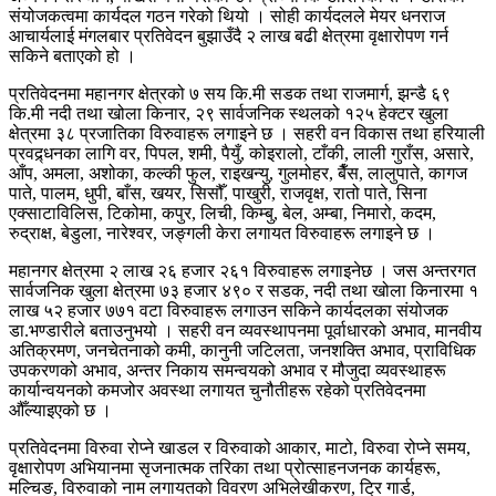
संयोजकत्वमा कार्यदल गठन गरेको थियो । सोही कार्यदलले मेयर धनराज
आचार्यलाई मंगलबार प्रतिवेदन बुझाउँदै २ लाख बढी क्षेत्रमा वृक्षारोपण गर्न
सकिने बताएको हो ।
प्रतिवेदनमा महानगर क्षेत्रको ७ सय कि.मी सडक तथा राजमार्ग, झन्डै ६९
कि.मी नदी तथा खोला किनार, २९ सार्वजनिक स्थलको १२५ हेक्टर खुला
क्षेत्रमा ३८ प्रजातिका विरुवाहरू लगाइने छ । सहरी वन विकास तथा हरियाली
प्रवद्र्धनका लागि वर, पिपल, शमी, पैयुँ, कोइरालो, टाँकी, लाली गुराँस, असारे,
आँप, अमला, अशोका, कल्की फुल, राइखन्यु, गुलमोहर, बैँस, लालुपाते, कागज
पाते, पालम, धुपी, बाँस, खयर, सिसौँ, पाखुरी, राजवृक्ष, रातो पाते, सिना
एक्साटाविलिस, टिकोमा, कपुर, लिची, किम्बु, बेल, अम्बा, निमारो, कदम,
रुद्राक्ष, बेडुला, नारेश्वर, जङ्गली केरा लगायत विरुवाहरू लगाइने छ ।
महानगर क्षेत्रमा २ लाख २६ हजार २६१ विरुवाहरू लगाइनेछ । जस अन्तरगत
सार्वजनिक खुला क्षेत्रमा ७३ हजार ४९० र सडक, नदी तथा खोला किनारमा १
लाख ५२ हजार ७७१ वटा विरुवाहरू लगाउन सकिने कार्यदलका संयोजक
डा.भण्डारीले बताउनुभयो । सहरी वन व्यवस्थापनमा पूर्वाधारको अभाव, मानवीय
अतिक्रमण, जनचेतनाको कमी, कानुनी जटिलता, जनशक्ति अभाव, प्राविधिक
उपकरणको अभाव, अन्तर निकाय समन्वयको अभाव र मौजुदा व्यवस्थाहरू
कार्यान्वयनको कमजोर अवस्था लगायत चुनौतीहरू रहेको प्रतिवेदनमा
औँल्याइएको छ ।
प्रतिवेदनमा विरुवा रोप्ने खाडल र विरुवाको आकार, माटो, विरुवा रोप्ने समय,
वृक्षारोपण अभियानमा सृजनात्मक तरिका तथा प्रोत्साहनजनक कार्यहरू,
मल्चिङ, विरुवाको नाम लगायतको विवरण अभिलेखीकरण, ट्रि गार्ड,