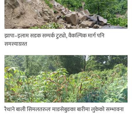
झापा–इलाम सडक सम्पर्क टुट्यो, वैकल्पिक मार्ग पनि
समस्याग्रस्त
रैथाने बाली सिमलतरुलः माङसेबुङका बारीमा लुकेको सम्भावना