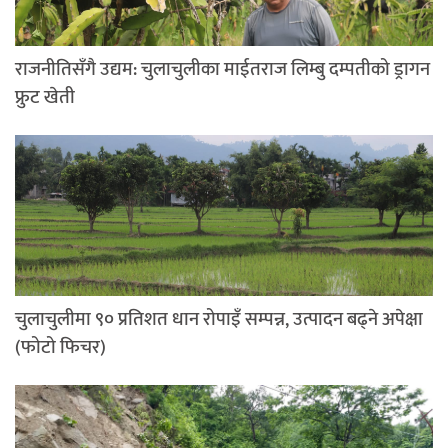
राजनीतिसँगै उद्यम: चुलाचुलीका माईतराज लिम्बु दम्पतीको ड्रागन
फ्रुट खेती
चुलाचुलीमा ९० प्रतिशत धान रोपाइँ सम्पन्न, उत्पादन बढ्ने अपेक्षा
(फोटो फिचर)