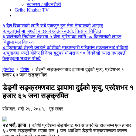
स्वास्थ्य / जीवनशैली
Griha Khabar TV
१.
देश बिकासकाे लागि सबै एकजुट हुन नेता नेम्बाङकाे आग्रह
२.
चुलाचुलीमा जंगली बादरको आतंक बढ्दो, किसान चिन्तित
३.
बालेनको निर्वाचन क्षेत्रमा ५ बोरा युरियाका लागि ५० किसानको लाइन,
चिठ्ठामा मल वितरण
४.
हिक्मतको तेस्रो कार्डले कोशीको मुख्यमन्त्री परिवर्तन तत्काललाई रोकियो
५.
चुनावमा घण्टी बोकेर हिनेका युटुबर भोजराज १० दिनदेखी ग्यास नपाएपछी
फेसबुकमा भडास पोख्दै
होमपेज
/
विशेष
/
डेङ्गी सङ्क्रमणबाट झापामा दुईको मृत्यु, प्रदेशभर १
हजार ६५ जना सङ्क्रमित
डेङ्गी सङ्क्रमणबाट झापामा दुईको मृत्यु, प्रदेशभर १
हजार ६५ जना सङ्क्रमित
सोमबार, भदौ २४, २०८१,
गृह खबर
२४ भदौ, झापा ।
कोशी प्रदेशमा डेङ्गीबाट गत साउनदेखि हालसम्म एक हजार
६५ जना सङ्क्रमित भएका छन् । यस अवधिमा डेङ्गी सङ्क्रमणका कारण