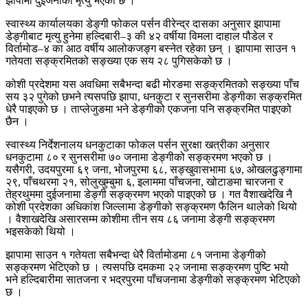
झापामा दुईजनाको मृत्यु भएको छ ।
स्वास्थ्य कार्यालयका डेङ्गी फोकल पर्सन वीरेन्द्र दासका अनुसार झापामा
डेङ्गीबाट मृत्यु हुनेमा हल्दिबारी–३ की ४२ वर्षीया विमला दाहाल पौडेल र
विर्तामोड–४ का आठ वर्षीय आलोकजङ्ग बस्नेत रहेका छन् । झापामा साउन १
गतेयता सङ्क्रमितको सङ्ख्या एक सय २८ पुगिसकेको छ ।
कोशी प्रदेशमा यस अवधिमा सबैभन्दा बढी मोरङमा सङ्क्रमितको सङ्ख्या पाँच
सय ३२ पुगेको छभने त्यसपछि झापा, धनकुटा र सुनसरीमा डेङ्गीका सङ्क्रमित
धेरै पाइएको छ । ताप्लेजुङमा भने डेङ्गीको एकजना पनि सङ्क्रमित पाइएको
छैन ।
स्वास्थ्य निर्देशनालय धनकुटाका फोकल पर्सन सुरक्षा खत्रीका अनुसार
धनकुटामा ८० र सुनसरीमा ७० जनामा डेङ्गीको सङ्क्रमण भएको छ ।
यसैगरी, उदयपुरमा ६९ जना, भोजपुरमा ६८, सङ्खुवासभामा ६७, ओखलढुङ्गामा
२९, पाँचथरमा २१, सोलुखुम्बुमा ६, इलाममा पाँचजना, खोटाङमा चारजना र
तेह्रथुममा दुईजनामा डेङ्गी सङ्क्रमण भएको पाइएको छ । गत वैशाखदेखि नै
कोशी प्रदेशका अधिकांश जिल्लामा डेङ्गीको सङ्क्रमण फैलिन थालेको थियो
। वैशाखदेखि असारसम्म कोशीमा तीन सय ८६ जनामा डेङ्गी सङ्क्रमण
भइसकेको थियो ।
झापामा साउन १ गतेयता सबैभन्दा धेरै विर्तामोडमा ८१ जनामा डेङ्गीको
सङ्क्रमण भेटिएको छ । त्यसपछि दमकमा २२ जनामा सङ्क्रमण पुष्टि भयो
भने हल्दिबारीमा सातजना र भद्रपुरमा पाँचजनामा डेङ्गीको सङ्क्रमण भेटिएको
छ ।