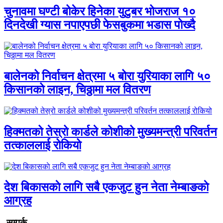
चुनावमा घण्टी बोकेर हिनेका युटुबर भोजराज १०
दिनदेखी ग्यास नपाएपछी फेसबुकमा भडास पोख्दै
बालेनको निर्वाचन क्षेत्रमा ५ बोरा युरियाका लागि ५०
किसानको लाइन, चिठ्ठामा मल वितरण
हिक्मतको तेस्रो कार्डले कोशीको मुख्यमन्त्री परिवर्तन
तत्काललाई रोकियो
देश बिकासकाे लागि सबै एकजुट हुन नेता नेम्बाङकाे
आग्रह
सम्पर्क