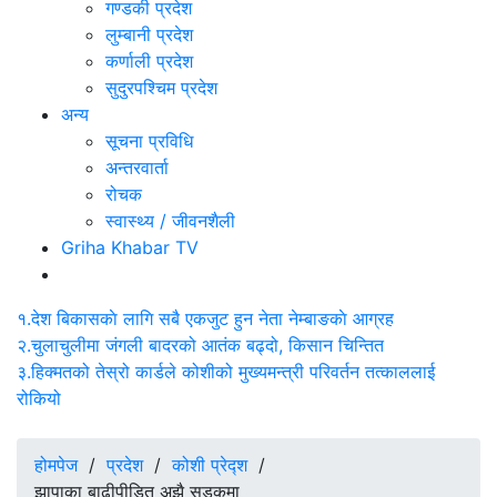
गण्डकी प्रदेश
लुम्बानी प्रदेश
कर्णाली प्रदेश
सुदुरपश्चिम प्रदेश
अन्य
सूचना प्रविधि
अन्तरवार्ता
रोचक
स्वास्थ्य / जीवनशैली
Griha Khabar TV
१.
देश बिकासकाे लागि सबै एकजुट हुन नेता नेम्बाङकाे आग्रह
२.
चुलाचुलीमा जंगली बादरको आतंक बढ्दो, किसान चिन्तित
३.
हिक्मतको तेस्रो कार्डले कोशीको मुख्यमन्त्री परिवर्तन तत्काललाई
रोकियो
होमपेज
/
प्रदेश
/
कोशी प्रेद्श
/
झापाका बाढीपीडित अझै सडकमा