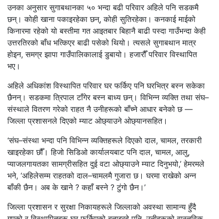
उनका अनुसार सुगाबथानका ५० भन्दा बढी परिवार अहिले पनि सडकमै
छन्। कोही खाना पकाइरहेका छन्, कोही सुतिरहेका। कनकाई माईको
किनारमा रहेको यो बस्तीमा गत आइतबार बिहानै बाढी पस्दा गाउँभन्दा केही
उत्तरतिरको बाँध भत्किएर बाढी पसेको थियो। त्यसले सुगाबथान मात्र
होइन, समग्र झापा गाउँपालिकालाई डुबायो। हजारौँ परिवार विस्थापित
भए।
अहिले अधिकांश विस्थापित परिवार घर फर्किए पनि घरभित्र बस्न सकेका
छैनन्। सडकमा त्रिपाल टाँगेर बस्न बाध्य छन्। विभिन्न व्यक्ति तथा संघ–
संस्थाले वितरण गरेको राहत नै उनीहरूको बाँच्ने आधार बनेको छ —
जिल्ला प्रशासनले दिएको म्याट ओछ्याउने ओछ्यानसहित।
‘संघ–संस्था भन्दा पनि विभिन्न व्यक्तिहरूले दिएको दाल, चामल, तरकारी
खाइरहेका छौँ। हिजो सिडिओ कार्यालयबाट पनि दाल, चामल, आलु,
प्याजलगायतका सामग्रीसहित दुई वटा ओछ्याउने म्याट दिनुभयो,’ हेमरमले
भने, ‘अहिलेसम्म राहतको दाल–चामलमै गुजारा छ। घरमा राखेको अन्न
बाँकी छैन। अब के खाने ? कहाँ बस्ने ? टुंगो छैन।’
जिल्ला प्रशासन र सुरक्षा निकायहरूले जिल्लाको अवस्था सामान्य हुँदै
गएको र विस्थापितहरू घर फर्किएको बताइरहे पनि, उनीहरूको वास्तविक