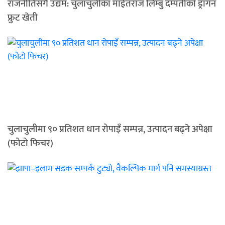
राजनीतिसँगै उद्यम: चुलाचुलीका माईतराज लिम्बु दम्पतीको ड्रागन
फ्रुट खेती
चुलाचुलीमा ९० प्रतिशत धान रोपाइँ सम्पन्न, उत्पादन बढ्ने अपेक्षा
(फोटो फिचर)