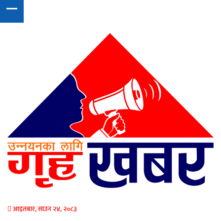
आइतबार, साउन २४, २०८३