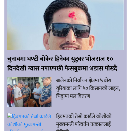
चुनावमा घण्टी बोकेर हिनेका युटुबर भोजराज १०
दिनदेखी ग्यास नपाएपछी फेसबुकमा भडास पोख्दै
बालेनको निर्वाचन क्षेत्रमा ५ बोरा
युरियाका लागि ५० किसानको लाइन,
चिठ्ठामा मल वितरण
हिक्मतको तेस्रो कार्डले कोशीको
मुख्यमन्त्री परिवर्तन तत्काललाई